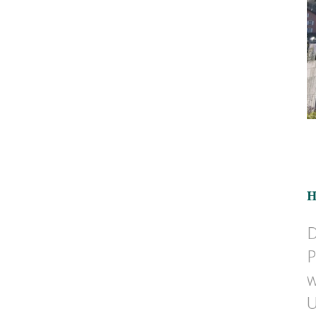
H
D
P
w
U